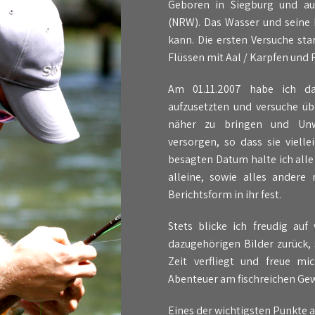
Geboren in Siegburg und au
(NRW). Das Wasser und seine
kann. Die ersten Versuche st
Flüssen mit Aal / Karpfen und
Am 01.11.2007 habe ich d
aufzusetzten und versuche ü
näher zu bringen und Unw
versorgen, so dass sie vielle
besagten Datum halte ich alle
alleine, sowie alles andere
Berichtsform in ihr fest.
Stets blicke ich freudig a
dazugehörigen Bilder zurück, 
Zeit verfliegt und freue m
Abenteuer am fischreichen Gew
Eines der wichtigsten Punkte a